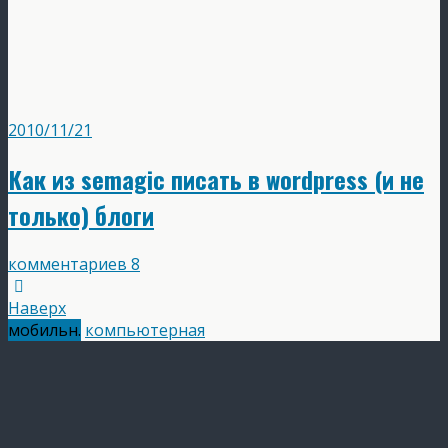
2010/11/21
Как из semagic писать в wordpress (и не
только) блоги
комментариев 8
Наверх
мобильн.
компьютерная