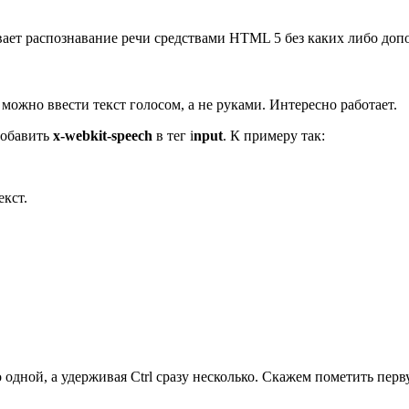
вает распознавание речи средствами HTML 5 без каких либо доп
можно ввести текст голосом, а не руками. Интересно работает.
добавить
x-webkit-speech
в тег i
nput
. К примеру так:
екст.
 одной, а удерживая Ctrl сразу несколько. Скажем пометить перв