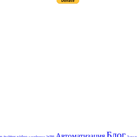
Блог
Автоматизация
op
twitter
video
wordpress
WP8
Загад