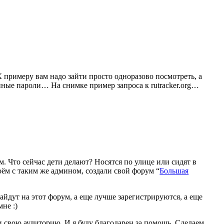
 примеру вам надо зайти просто одноразово посмотреть, а
нные пароли… На снимке пример запроса к rutracker.org…
. Что сейчас дети делают? Носятся по улице или сидят в
оём с таким же админом, создали свой форум “
Большая
 зайдут на этот форум, а еще лучше зарегистрируются, а еще
не :)
 свою аудиторию. И я буду благодарен за помощь. Сделаем