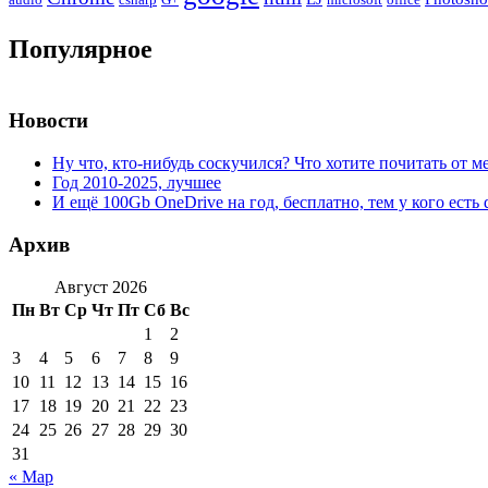
Популярное
Новости
Ну что, кто-нибудь соскучился? Что хотите почитать от м
Год 2010-2025, лучшее
И ещё 100Gb OneDrive на год, бесплатно, тем у кого есть 
Архив
Август 2026
Пн
Вт
Ср
Чт
Пт
Сб
Вс
1
2
3
4
5
6
7
8
9
10
11
12
13
14
15
16
17
18
19
20
21
22
23
24
25
26
27
28
29
30
31
« Мар