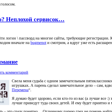
 голосом.
ло? Неплохой сервисок…
ти логин \ пассворд на многие сайты, требующие регистрации. К
аходим вначале на
bugmenot
и смотрим, а вдруг уже есть расшаре
имание
ить комментарий
Свела меня судьба с одним замечательным пятиклассником
игрушках. А парень сделал замечательное дело – сам, вдв
Перемена
“.
Я думаю будет здорово, если кто-то из вас (а лучше все :)
лучше приведут туда своих детей. И ему будет приятно и м
ть – это сразу понятно… Отличному парню грех не помочь найти