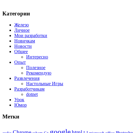
Категории
Железо
Личное
Мои разработки
Новичкам
Новости
Общее
Интересно
Опыт
Полезное
Рекомендую
Развлечения
Настольные Игры
Разработчикам
dotnet
Урок
Юмор
Метки
google
Chrome
html
LJ
Photosh
audio
csharp
G+
microsoft
office