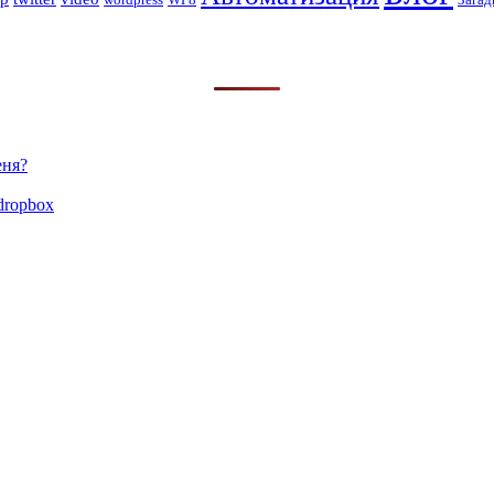
еня?
dropbox