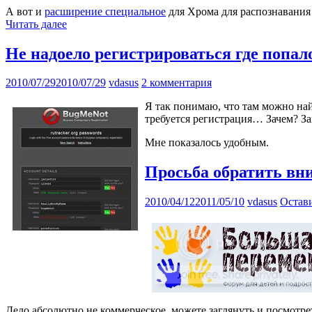
А вот и
расширение специальное
для Хрома для распознавания
Читать далее
Не надоело регистрироваться где попа
2010/07/29
2010/07/29
vdasus
2 комментария
Я так понимаю, что там можно най
требуется регистрация… Зачем? З
Мне показалось удобным.
Просьба обратить вн
2010/04/12
2011/05/10
vdasus
Остав
Дело абсолютно не коммерческое, можете заглянуть и посмотре