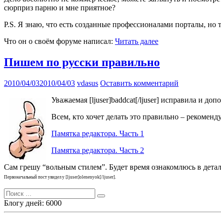
сюрприз парню и мне приятное?
P.S. Я знаю, что есть созданные профессионалами порталы, но 
Что он о своём форуме написал:
Читать далее
Пишем по русски правильно
2010/04/03
2010/04/03
vdasus
Оставить комментарий
Уважаемая [ljuser]baddcat[/ljuser] исправила и 
Всем, кто хочет делать это правильно – рекоменд
Памятка редактора. Часть 1
Памятка редактора. Часть 2
Сам грешу “вольным стилем”. Будет время ознакомлюсь в деталя
Первоначальный пост увидел у [ljuser]olenenyok[/ljuser].
Поиск
для:
Блогу дней: 6000