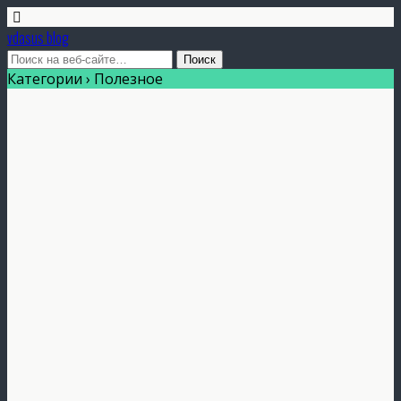
vdasus blog
Категории ›
Полезное