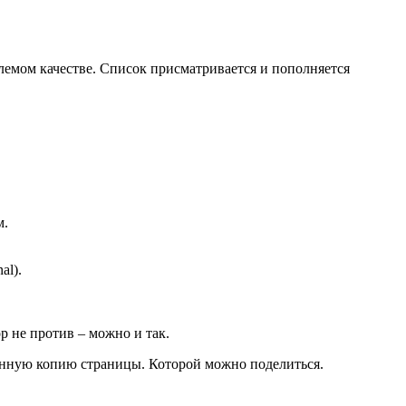
млемом качестве. Список присматривается и пополняется
м.
al).
р не против – можно и так.
анённую копию страницы. Которой можно поделиться.