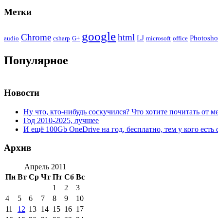
Метки
google
Chrome
html
LJ
Photosh
audio
csharp
G+
microsoft
office
Популярное
Новости
Ну что, кто-нибудь соскучился? Что хотите почитать от м
Год 2010-2025, лучшее
И ещё 100Gb OneDrive на год, бесплатно, тем у кого есть 
Архив
Апрель 2011
Пн
Вт
Ср
Чт
Пт
Сб
Вс
1
2
3
4
5
6
7
8
9
10
11
12
13
14
15
16
17