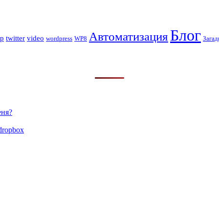
Блог
Автоматизация
op
twitter
video
wordpress
WP8
Загад
еня?
dropbox