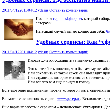
2011/04/12
2011/04/12
vdasus
Оставить комментарий
Появился
сервис slojnopleer
, который собир
авторами.
На всякий случай делаю копию для себя.
Чи
Удобные сервисы: Как “сф
2011/04/12
2011/04/12
vdasus
Оставить комментарий
Иногда хочется сохранить увиденную страницу в 
Это может быть полезно, что бы самому не забыт
Или сохранить её такой какой она выглядит прям
Или страницы, которые меняются с течением в
Или всё что вам еще придет в голову.
Есть еще одно применение, против которого я категорически пр
Вы можете использовать сервис
www.peeep.us
. Вставляете адр
Еще вариант работы с сервисом – использовать букмарклет. Де