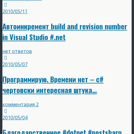
2010/05/11
Автоинкремент build and revision number
in Visual Studio #.net
нет ответов
2010/05/07
Программирую. Времени нет – c#
чертовски интересная штука…
комментария 2
2010/05/04
Благодарственное #dotnet #postsharp