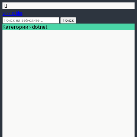
vdasus blog
Категории ›
dotnet