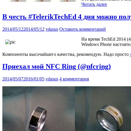
Читать далее
В честь #TelerikTechEd 4 дня можно п
2014/05/12
2014/05/12
vdasus
Оставить комментарий
На время TechEd 2014 (
Windows Phone настояте
Компоненты высочайшего качества, рекомендую. Надо просто
Приехал мой NFC Ring (@nfcring)
2014/05/07
2016/01/05
vdasus
4 комментария