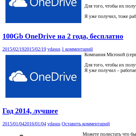
Для того, чтобы их пол
Я уже получил, тоже раб
100Gb OneDrive на 2 года, бесплатно
2015/02/19
2015/02/19
vdasus
1 комментарий
Компания Microsoft (сер
Для того, чтобы их пол
Я уже получил – работа
Год 2014, лучшее
2015/01/04
2016/01/04
vdasus
Оставить комментарий
Можете полистать что б