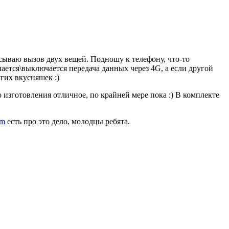
писываю вызов двух вещей. Подношу к телефону, что-то
ается\выключается передача данных через 4G, а если другой
гих вкусняшек :)
о изготовления отличное, по крайней мере пока :) В комплекте
om
есть про это дело, молодцы ребята.