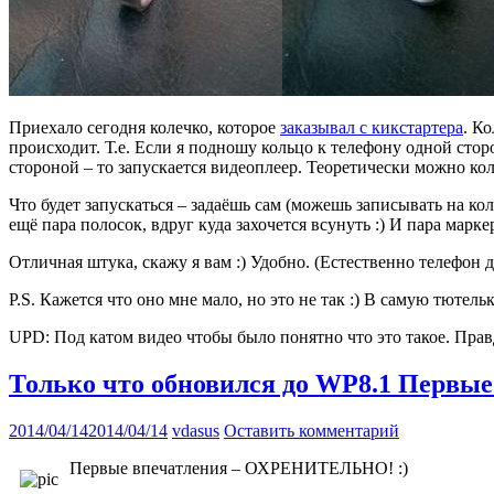
Приехало сегодня колечко, которое
заказывал с кикстартера
. К
происходит. Т.е. Если я подношу кольцо к телефону одной сто
стороной – то запускается видеоплеер. Теоретически можно кол
Что будет запускаться – задаёшь сам (можешь записывать на кол
ещё пара полосок, вдруг куда захочется всунуть :) И пара марке
Отличная штука, скажу я вам :) Удобно. (Естественно телефон 
P.S. Кажется что оно мне мало, но это не так :) В самую тютель
UPD: Под катом видео чтобы было понятно что это такое. Правд
Только что обновился до WP8.1 Первые
2014/04/14
2014/04/14
vdasus
Оставить комментарий
Первые впечатления – ОХРЕНИТЕЛЬНО! :)