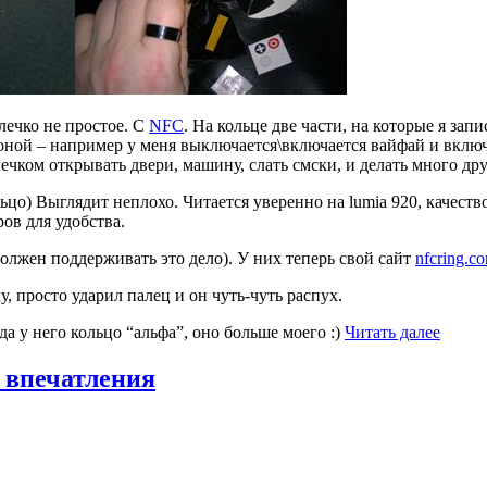
олечко не простое. С
NFC
. На кольце две части, на которые я за
роной – например у меня выключается\включается вайфай и включ
ечком открывать двери, машину, слать смски, и делать много дру
ьцо) Выглядит неплохо. Читается уверенно на lumia 920, качеств
ров для удобства.
должен поддерживать это дело). У них теперь свой сайт
nfcring.c
ку, просто ударил палец и он чуть-чуть распух.
а у него кольцо “альфа”, оно больше моего :)
Читать далее
 впечатления