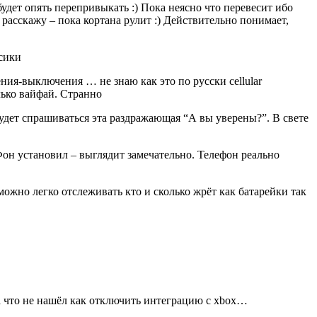
удет опять перепривыкать :) Пока неясно что перевесит ибо
асскажу – пока кортана рулит :) Действительно понимает,
асики
ия-выключения … не знаю как это по русски cellular
лько вайфай. Странно
дет спрашиваться эта раздражающая “А вы уверены?”. В свете
Фон установил – выглядит замечательно. Телефон реально
ожно легко отслеживать кто и сколько жрёт как батарейки так
а что не нашёл как отключить интеграцию с xbox…