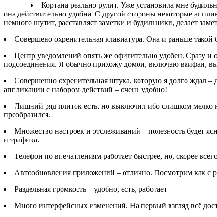
Кортана реально рулит. Уже установила мне будильн
она действительно удобна. С другой стороны некоторые апплик
немного шутит, расставляет заметки и будильники, делает заме
Совершено охренительная клавиатура. Она и раньше такой б
Центр уведомлений опять же офигительно удобен. Сразу и о
подсоединения. Я обычно прихожу домой, включаю вайфай, вык
Совершенно охренительная штука, которую я долго ждал – 
аппликации с набором действий – очень удобно!
Лишний ряд плиток есть, но выключил ибо слишком мелко на
преобразился.
Множество настроек и отслеживаний – полезность будет ясн
и трафика.
Телефон по впечатлениям работает быстрее, но, скорее всег
Автообновления приложений – отлично. Посмотрим как с р
Раздельная громкость – удобно, есть, работает
Много интерфейсных изменений. На первый взгляд всё дост