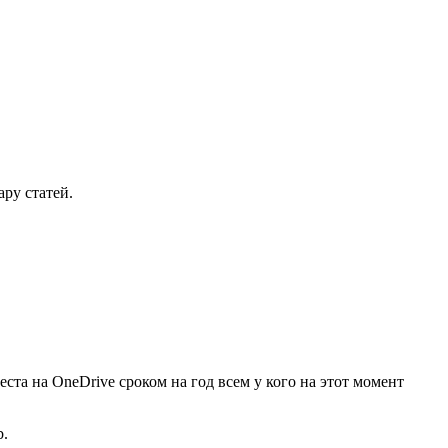
ару статей.
еста на OneDrive сроком на год всем у кого на этот момент
b.