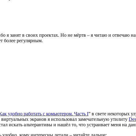
бо я занят в своих проектах. Но не мёртв – я читаю и отвечаю 
т более регулярным.
Как удобно работать с комьютером. Часть I
” в свете некоторых у
 виртуальных экранов я использовал замечательную утилиту
Des
стал искать альтерантивы и нашёл то, что устраивает меня на да
 удобно, кому интересны детали – читайте дальше: