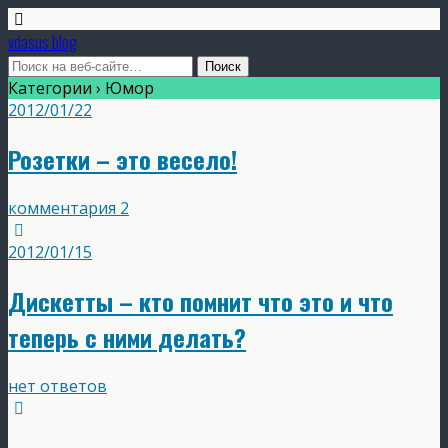
vdasus blog
Категории ›
Юмор
2012/01/22
Розетки – это весело!
комментария 2
2012/01/15
Дискетты – кто помнит что это и что
теперь с ними делать?
нет ответов