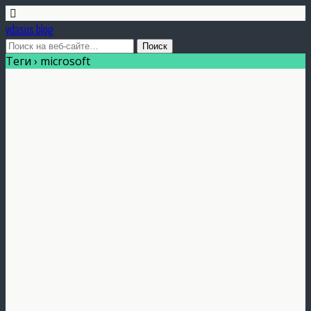
vdasus blog
Теги › microsoft