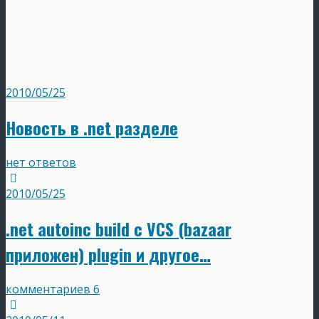
2010/05/25
Новость в .net разделе
нет ответов
2010/05/25
.net autoinc build с VCS (bazaar
приложен) plugin и другое…
комментариев 6