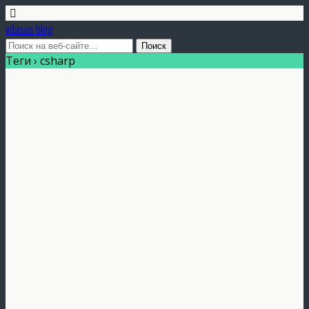
vdasus blog
Теги › csharp