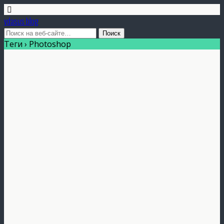
vdasus blog
Теги › Photoshop