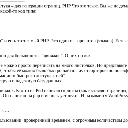
————————
тука – для генерации страниц. PHP Что это такое. Вы же не дум
какой-то код типа:
 и есть этот самый PHP. Это один из вариантов (языков). Есть 
чно для большинства “движков”. О них позже.
ные можно просто переписать на много листочков. Но представь
, чтобы её можно было быстро найти. Т.е. отсортировано по алфа
мации и быстрого доступа к ней”
струю и надежную базу данных.
вижок. Кто-то на Perl написал скрипты (как выглядят страницы, 
 Он написан на php и иcпользует mysql. И называется WordPress. И
нусы…
спользовании, проверенный временем, с огромным количеством д
———————