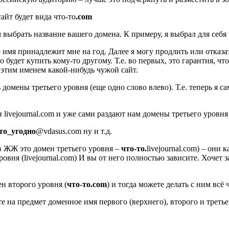
сайт будет вида что-то
.com
м выбрать название вашего домена. К примеру, я выбрал для себя
о имя принадлежит мне на год. Далее я могу продлить или отказа
 будет купить кому-то другому. Т.е. во первых, это гарантия, ч
 этим именем какой-нибудь чужой сайт.
омены третьего уровня (еще одно слово влево). Т.е. теперь я сам
н livejournal.com и уже сами раздают нам домены третьего уровн
то_угодно
@vdasus.com ну и т.д.
в ЖЖ это домен третьего уровня –
что-то.
livejournal.com) – они
овня (livejournal.com) И вы от него полностью зависите. Хочет 
ен второго уровня (
что-то.com
) и тогда можете делать с ним всё 
е на предмет доменное имя первого (верхнего), второго и третье