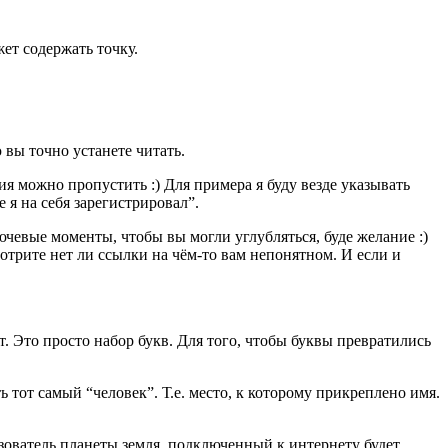
ет содержать точку.
вы точно устанете читать.
я можно пропустить :) Для примера я буду везде указывать
 я на себя зарегистрировал”.
лючевые моменты, чтобы вы могли углубляться, буде желание :)
отрите нет ли ссылки на чём-то вам непонятном. И если и
т. Это просто набор букв. Для того, чтобы буквы превратились
 тот самый “человек”. Т.е. место, к которому прикреплено имя.
ьзователь планеты земля, подключенный к интернету будет