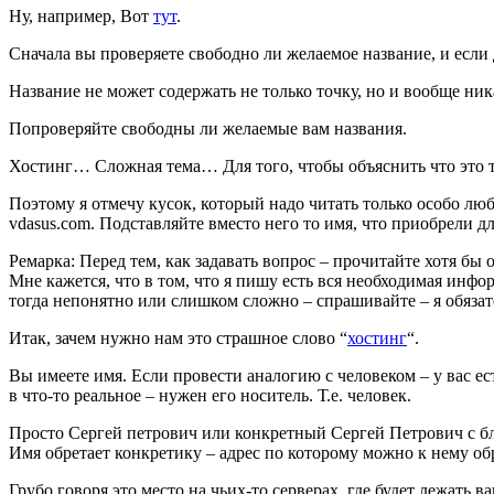
Ну, например, Вот
тут
.
Сначала вы проверяете свободно ли желаемое название, и если 
Название не может содержать не только точку, но и вообще ни
Попроверяйте свободны ли желаемые вам названия.
Хостинг… Сложная тема… Для того, чтобы объяснить что это та
Поэтому я отмечу кусок, который надо читать только особо лю
vdasus.com. Подставляйте вместо него то имя, что приобрели дл
Ремарка: Перед тем, как задавать вопрос – прочитайте хотя бы 
Мне кажется, что в том, что я пишу есть вся необходимая инф
тогда непонятно или слишком сложно – спрашивайте – я обязат
Итак, зачем нужно нам это страшное слово “
хостинг
“.
Вы имеете имя. Если провести аналогию с человеком – у вас ес
в что-то реальное – нужен его носитель. Т.е. человек.
Просто Сергей петрович или конкретный Сергей Петрович с блес
Имя обретает конкретику – адрес по которому можно к нему обр
Грубо говоря это место на чьих-то серверах, где будет лежать