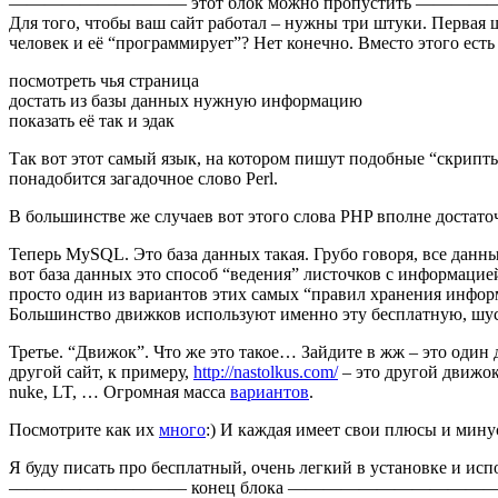
—————————— этот блок можно пропустить ——
Для того, чтобы ваш сайт работал – нужны три штуки. Первая ш
человек и её “программирует”? Нет конечно. Вместо этого есть 
посмотреть чья страница
достать из базы данных нужную информацию
показать её так и эдак
Так вот этот самый язык, на котором пишут подобные “скрипты”
понадобится загадочное слово Perl.
В большинстве же случаев вот этого слова PHP вполне достато
Теперь MySQL. Это база данных такая. Грубо говоря, все дан
вот база данных это способ “ведения” листочков с информацией
просто один из вариантов этих самых “правил хранения инфор
Большинство движков используют именно эту бесплатную, шу
Третье. “Движок”. Что же это такое… Зайдите в жж – это один д
другой сайт, к примеру,
http://nastolkus.com/
– это другой движок.
nuke, LT, … Огромная масса
вариантов
.
Посмотрите как их
много
:) И каждая имеет свои плюсы и ми
Я буду писать про бесплатный, очень легкий в установке и и
—————————— конец блока ——————————