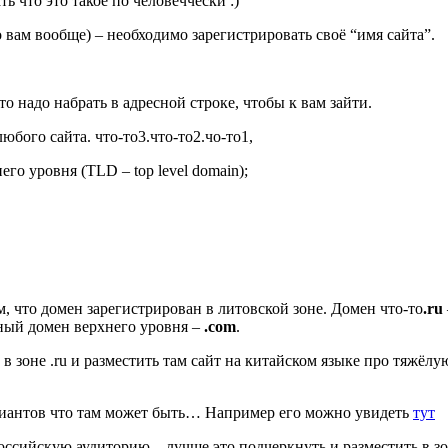
ь что это такое по человеччески :)
о вам вообще) – необходимо зарегистрировать своё “имя сайта”.
что надо набрать в адресной строке, чтобы к вам зайти.
бого сайта. что-то3.что-то2.чо-то1,
о уровня (TLD – top level domain);
м, что домен зарегистрирован в литовской зоне. Домен что-то
.ru
ный домен верхнего уровня –
.com
.
т в зоне .ru и разместить там сайт на китайском языке про тяжё
риантов что там может быть… Например его можно увидеть
тут
российскую аудиторию – лучше это подчеркнуть и разместить в з