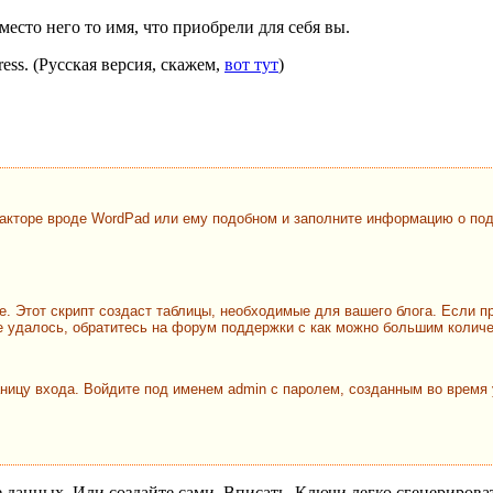
место него то имя, что приобрели для себя вы.
ss. (Русская версия, скажем,
вот тут
)
едакторе вроде WordPad или ему подобном и заполните информацию о по
ере. Этот скрипт создаст таблицы, необходимые для вашего блога. Если
 не удалось, обратитесь на форум поддержки с как можно большим коли
аницу входа. Войдите под именем admin с паролем, созданным во время
зе данных. Или создайте сами. Вписать. Ключи легко сгенерирова