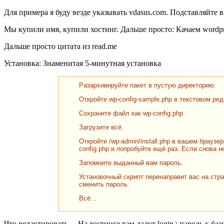
Для примера я буду везде указывать vdasus.com. Подставляйте в
Мы купили имя, купили хостинг. Дальше просто: Качаем wordpre
Дальше просто цитата из read.me
Установка: Знаменитая 5-минутная установка
Разархивируйте пакет в пустую директорию.
Откройте wp-config-sample.php в текстовом р
Сохраните файл как wp-config.php
Загрузите всё.
Откройте /wp-admin/install.php в вашем брауз
config.php и попробуйте ещё раз. Если снова
Запомните выданный вам пароль.
Установочный скрипт перенаправит вас на стр
сменить пароль.
Всё…
Что редактировать… На хостинге вам дадут login \ пароль к ба