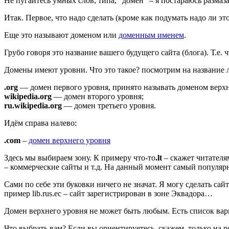
Не пугайтесь умных слов, типа, “домен” – я постараюсь размазат
Итак. Первое, что надо сделать (кроме как подумать надо ли эт
Еще это называют доменом или
доменным именем
.
Грубо говоря это название вашего будущего сайта (блога). Т.е. 
Домены имеют уровни. Что это такое? посмотрим на название лю
.org
— домен первого уровня, принято называть доменом верхнег
wikipedia.org
— домен второго уровня;
ru.wikipedia.org
— домен третьего уровня.
Идём справа налево:
.com
–
домен верхнего уровня
Здесь мы выбираем зону. К примеру что-то
.lt
– скажет читателя
– коммерческие сайты и т.д. На данный момент самый популяр
Сами по себе эти буковки ничего не значат. Я могу сделать сай
пример lib.rus.ec – сайт зарегистрирован в зоне Эквадора…
Домен верхнего уровня не может быть любым. Есть список ва
Что выбрать вам? Если вы ориентируетесь, скажем, только на 