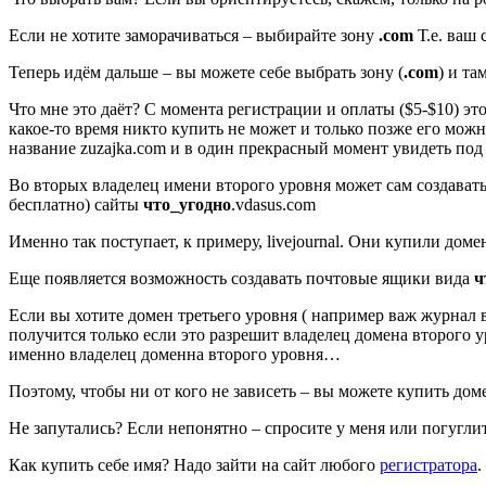
Если не хотите заморачиваться – выбирайте зону
.com
Т.е. ваш 
Теперь идём дальше – вы можете себе выбрать зону (
.com
) и та
Что мне это даёт? С момента регистрации и оплаты ($5-$10) эт
какое-то время никто купить не может и только позже его можно
название zuzajka.com и в один прекрасный момент увидеть под
Во вторых владелец имени второго уровня может сам создавать д
бесплатно) сайты
что_угодно
.vdasus.com
Именно так поступает, к примеру, livejournal. Они купили доме
Еще появляется возможность создавать почтовые ящики вида
ч
Если вы хотите домен третьего уровня ( например важ журнал 
получится только если это разрешит владелец домена второго ур
именно владелец доменна второго уровня…
Поэтому, чтобы ни от кого не зависеть – вы можете купить дом
Не запутались? Если непонятно – спросите у меня или погуглит
Как купить себе имя? Надо зайти на сайт любого
регистратора
.