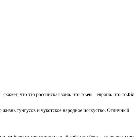
– скажет, что это российская зона. что-то
.eu
– европа. что-то
.biz
лую жизнь тунгусов и чукотское народное исскуство. Отличный
оне
.ru
Если интернациональный сайт или блог – то лучше
.com