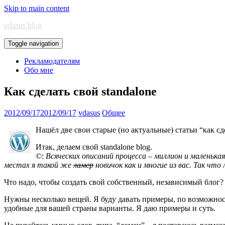
Skip to main content
vdasus blog
Toggle navigation
Рекламодателям
Обо мне
Как сделать свой standalone
2012/09/17
2012/09/17
vdasus
Общее
Нашёл две свои старые (но актуальные) статьи “как с
Итак, делаем свой standalone blog.
©:
Всяческих описаний процесса – миллион и маленька
местах я такой же
ламер
новичок как и многие из вас. Так ч
Что надо, чтобы создать свой собственный, независимый блог?
Нужны несколько вещей. Я буду давать примеры, по возможнос
удобные для вашей страны варианты. Я даю примеры и суть.