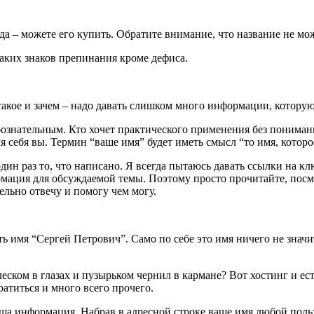
да – можете его купить. Обратите внимание, что название не мож
каких знаков препинания кроме дефиса.
кое и зачем – надо давать слишком много информации, которую 
бознательным. Кто хочет практического применения без понимани
я себя вы. Термин “ваше имя” будет иметь смысл “то имя, которое
один раз то, что написано. Я всегда пытаюсь давать ссылки на к
ормация для обсуждаемой темы. Поэтому просто прочитайте, посм
ельно отвечу и помогу чем могу.
ть имя “Сергей Петрович”. Само по себе это имя ничего не значи
ком в глазах и пузырьком чернил в кармане? Вот хостинг и есть
атиться и много всего прочего.
 ваша информация. Набрав в адресной строке ваше имя любой пол