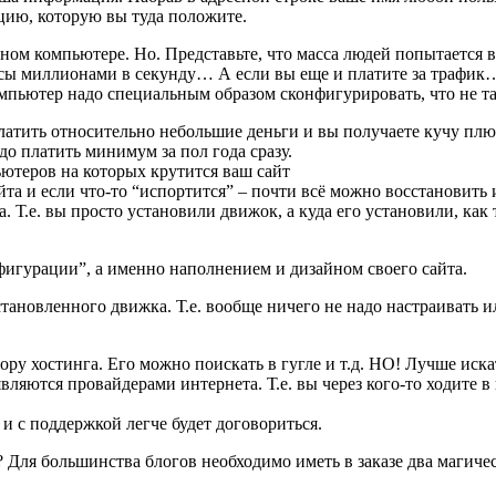
цию, которую вы туда положите.
нном компьютере. Но. Представьте, что масса людей попытается 
сы миллионами в секунду… А если вы еще и платите за трафик… 
компьютер надо специальным образом сконфигурировать, что не 
атить относительно небольшие деньги и вы получаете кучу плю
адо платить минимум за пол года сразу.
ьютеров на которых крутится ваш сайт
та и если что-то “испортится” – почти всё можно восстановить 
 Т.е. вы просто установили движок, а куда его установили, как т
фигурации”, а именно наполнением и дизайном своего сайта.
тановленного движка. Т.е. вообще ничего не надо настраивать и
у хостинга. Его можно поискать в гугле и т.д. НО! Лучше искат
вляются провайдерами интернета. Т.е. вы через кого-то ходите в
 и с поддержкой легче будет договориться.
ь? Для большинства блогов необходимо иметь в заказе два магиче