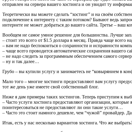
отправлен на сервера вашего хостинга и он увидит ту информа
Теоретически вы можете сделать “хостинг” и на своём собстве
подключение к интернету с таким потоком? Бывают ведь запро
интернете не может добраться до вашего сайта. Третье – ваш 
Вообщем не самое умное решение для большинства. Лучше запл
– стоит это всего от $1.5 доллара в месяц. Правда чаще всего н
– вам не надо беспокоиться о сохранности и исправности комп
– чаще всего проводится автоматические сохранения вашего сай
– не надо следить за программным обеспечением самого сервера.
– ну и так далее…
Грубо – вы купили услугу и занимаетесь не “ковырянием в кон
Мало того – многие хостинги предоставляют вам услугу предус
тот же день уже имеете свой собственный блог.
Ниже я дам примеры таких хостингов. Теперь приступим к выбор
– Часто услуги хостинга предоставляют организации, которые я
поинтересоваться не предоставляют ли они такие услуги…
– Часто это стоит намного дешевле, чем “чужой” провайдер. Да
Итак, есть у нас несколько вариантов хостинга. Что же выбрат