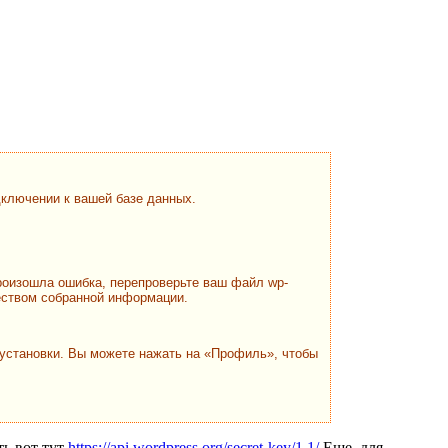
дключении к вашей базе данных.
 произошла ошибка, перепроверьте ваш файл wp-
чеством собранной информации.
 установки. Вы можете нажать на «Профиль», чтобы
ть вот тут
https://api.wordpress.org/secret-key/1.1/
Еще, для