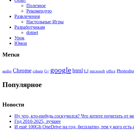
Опыт
Полезное
Рекомендую
Развлечения
Настольные Игры
Разработчикам
dotnet
Урок
Юмор
Метки
google
Chrome
html
LJ
Photosh
audio
csharp
G+
microsoft
office
Популярное
Новости
Ну что, кто-нибудь соскучился? Что хотите почитать от м
Год 2010-2025, лучшее
И ещё 100Gb OneDrive на год, бесплатно, тем у кого есть 