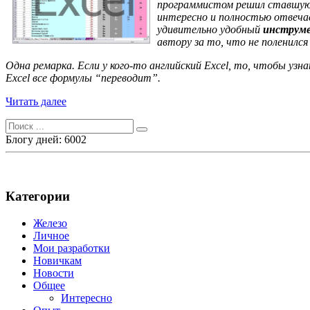
программистом решил ставшую п
интересно и полностью отвеча
удивительно удобный
инструм
автору за то, что не поленилс
Одна ремарка. Если у кого-то английский Excel, то, чтобы уз
Excel все формулы “переводит”.
Читать далее
Поиск
для:
Блогу дней: 6002
Категории
Железо
Личное
Мои разработки
Новичкам
Новости
Общее
Интересно