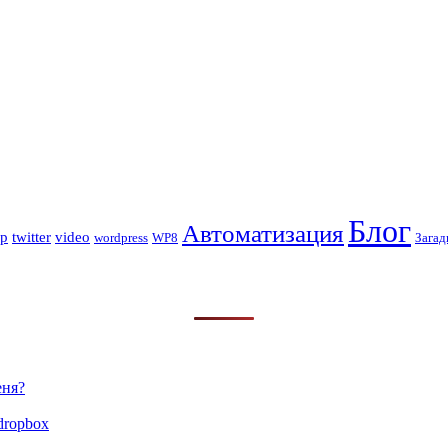
Блог
Автоматизация
op
twitter
video
wordpress
WP8
Загад
еня?
dropbox