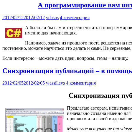
А программирование вам ин
2012/02/12
2012/02/12
vdasus
4 комментария
А было ли бы вам интересно читать о программиров
именно для начинающих.
Например, задача из прошлого поста решается на не
постепенно, можете научиться это делать и сами. Не серьёзные,
Если интересно – можете дать идеи, вопросы, темы – напишу.
Синхронизация публикаций – в помощь с
2012/02/05
2012/02/05
wassillevs
4 комментария
Синхронизация публ
Предлагаю авторам, испытывающ
изначально создана именно для 
прошлым или своей видеоколле
Маленькое вступление от vdasu