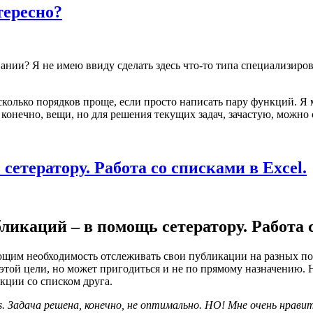
тересно?
ании? Я не имею ввиду сделать здесь что-то типа специализиро
сколько порядков проще, если просто написать пару функций. Я
 конечно, вещи, но для решения текущих задач, зачастую, можно 
етератору. Работа со списками в Excel.
икаций – в помощь сетератору. Работа с
им необходимость отслеживать свои публикации на разных порт
этой цели, но может пригодиться и не по прямому назначению. Н
кции со списком друга.
s. Задача решена, конечно, не оптимально. НО! Мне очень нрави