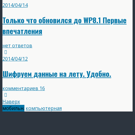
2014/04/14
Только что обновился до WP8.1 Первые
впечатления
нет ответов
2014/04/12
Шифруем данные на лету. Удобно.
комментариев 16
Наверх
мобильн.
компьютерная