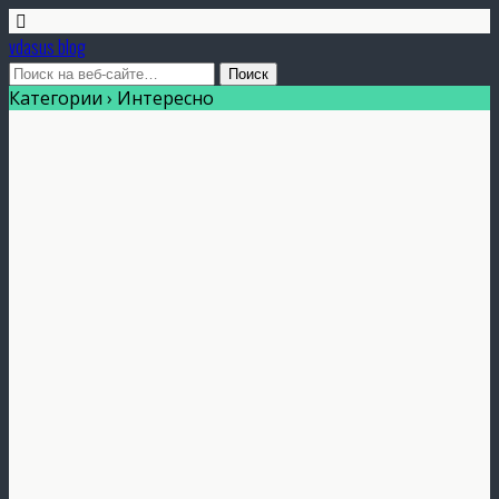
vdasus blog
Категории ›
Интересно