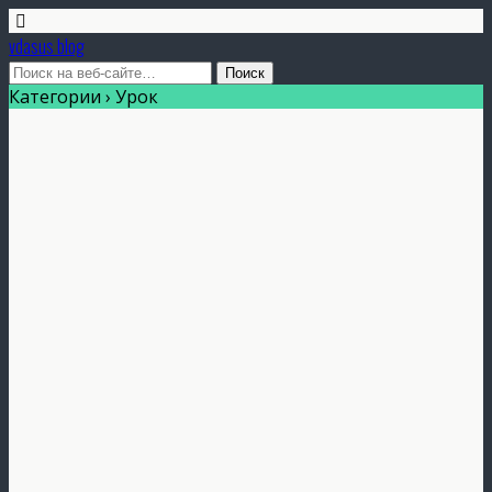
vdasus blog
Категории ›
Урок