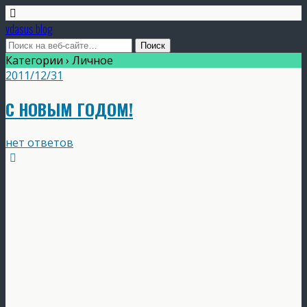
vdasus blog
Категории ›
Личное
2011/12/31
C НОВЫМ ГОДОМ!
нет ответов