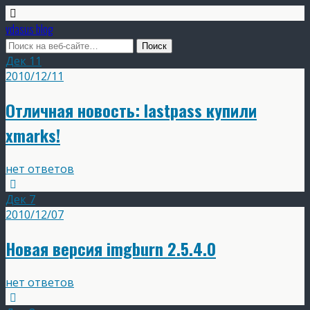
vdasus blog
Дек
11
2010/12/11
Отличная новость: lastpass купили
xmarks!
нет ответов
Дек
7
2010/12/07
Новая версия imgburn 2.5.4.0
нет ответов