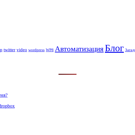
Блог
Автоматизация
op
twitter
video
wordpress
WP8
Загад
еня?
dropbox