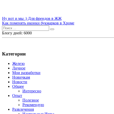
Навигация
Ну вот и мы :) Для френдов в ЖЖ
Как поменять иконки букмарков в Хроме
по
Поиск
записям
для:
Блогу дней: 6000
Категории
Железо
Личное
Мои разработки
Новичкам
Новости
Общее
Интересно
Опыт
Полезное
Рекомендую
Развлечения
Настольные Игры