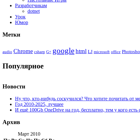
Разработчикам
dotnet
Урок
Юмор
Метки
google
Chrome
html
LJ
Photosh
audio
csharp
G+
microsoft
office
Популярное
Новости
Ну что, кто-нибудь соскучился? Что хотите почитать от м
Год 2010-2025, лучшее
И ещё 100Gb OneDrive на год, бесплатно, тем у кого есть 
Архив
Март 2010