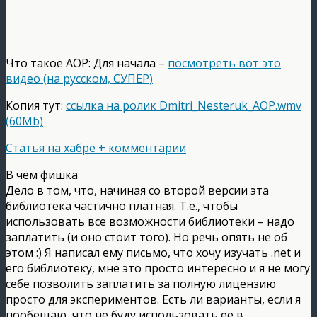
Что такое AOP: Для начала –
посмотреть вот это
видео (на русском, СУПЕР)
Копия тут:
ссылка на ролик Dmitri_Nesteruk_AOP.wmv
(60Mb)
Статья на хабре + комментарии
В чём фишка
Дело в том, что, начиная со второй версии эта
библиотека частично платная. Т.е., чтобы
использовать все возможности библиотеки – надо
заплатить (и оно стоит того). Но речь опять не об
этом :) Я написал ему письмо, что хочу изучать .net и
его библиотеку, мне это просто интересно и я не могу
себе позволить заплатить за полную лицензию
просто для экспериментов. Есть ли варианты, если я
пообещаю, что не буду использовать её в