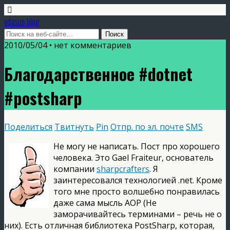
vdasus blog
2010/05/04 •
нет комментариев
Благодарственное #dotnet
#postsharp
Поделиться
Твитнуть
Pin
Отпр. по эл. почте
SMS
Не могу не написать. Пост про хорошего
человека. Это Gael Fraiteur, основатель
компании
sharpcrafters
. Я
заинтересовался технологией .net. Кроме
того мне просто волшебно понравилась
даже сама мысль AOP (Не
заморачивайтесь терминами – речь не о
них). Есть отличная библиотека PostSharp, которая,