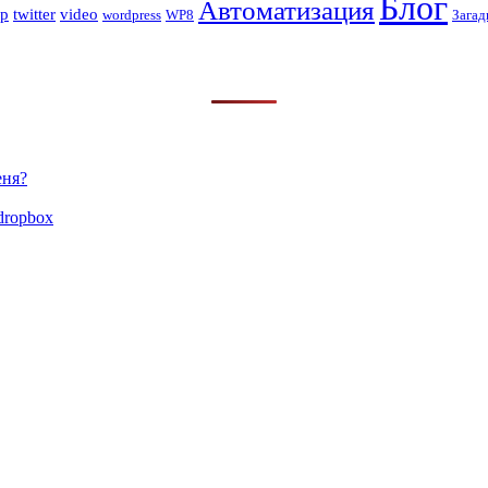
Блог
Автоматизация
op
twitter
video
wordpress
WP8
Загад
еня?
dropbox