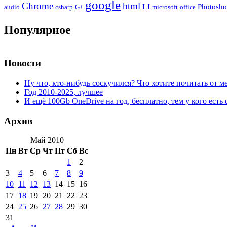
google
Chrome
html
LJ
Photosh
audio
csharp
G+
microsoft
office
Популярное
Новости
Ну что, кто-нибудь соскучился? Что хотите почитать от м
Год 2010-2025, лучшее
И ещё 100Gb OneDrive на год, бесплатно, тем у кого есть 
Архив
Май 2010
Пн
Вт
Ср
Чт
Пт
Сб
Вс
1
2
3
4
5
6
7
8
9
10
11
12
13
14
15
16
17
18
19
20
21
22
23
24
25
26
27
28
29
30
31