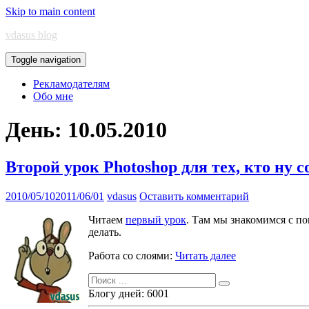
Skip to main content
vdasus blog
Toggle navigation
Рекламодателям
Обо мне
День:
10.05.2010
Второй урок Photoshop для тех, кто ну
2010/05/10
2011/06/01
vdasus
Оставить комментарий
Читаем
первый урок
. Там мы знакомимся с по
делать.
Работа со слоями:
Читать далее
Поиск
для:
Блогу дней: 6001