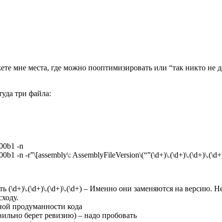
ете мне места, где можно пооптимизировать или “так никто не д
туда три файла:
v00b1 -n
1 -n -r”\[assembly\: AssemblyFileVersion\(“”(\d+)\.(\d+)\.(\d+)\.(\d+)
ь (\d+)\.(\d+)\.(\d+)\.(\d+) – Именно они заменяются на версию.
сходу.
ной продуманности кода
авильно берет ревизию) – надо пробовать