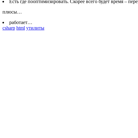
Есть где пооптимизировать. Скорее всего будет время – пере
плюсы…
работает…
csharp
html
утилиты