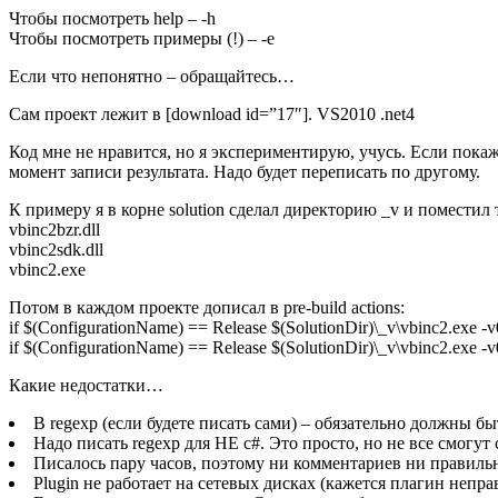
Чтобы посмотреть help – -h
Чтобы посмотреть примеры (!) – -e
Если что непонятно – обращайтесь…
Сам проект лежит в [download id=”17″]. VS2010 .net4
Код мне не нравится, но я экспериментирую, учусь. Если покаж
момент записи результата. Надо будет переписать по другому.
К примеру я в корне solution сделал директорию _v и поместил 
vbinc2bzr.dll
vbinc2sdk.dll
vbinc2.exe
Потом в каждом проекте дописал в pre-build actions:
if $(ConfigurationName) == Release $(SolutionDir)\_v\vbinc2.exe -
if $(ConfigurationName) == Release $(SolutionDir)\_v\vbinc2.exe -v00b
Какие недостатки…
В regexp (если будете писать сами) – обязательно должны быт
Надо писать regexp для НЕ c#. Это просто, но не все смогут 
Писалось пару часов, поэтому ни комментариев ни правиль
Plugin не работает на сетевых дисках (кажется плагин непр