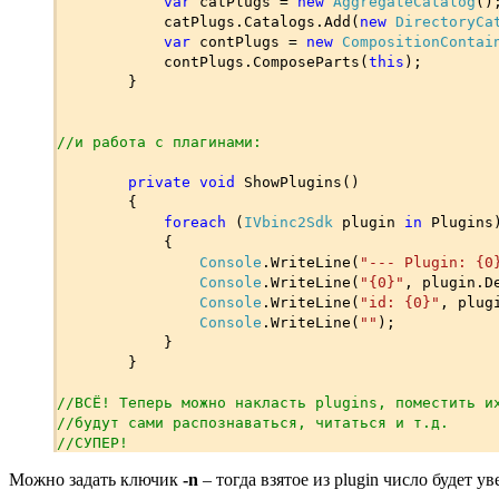
var
catPlugs =
new
AggregateCatalog
()
catPlugs.Catalogs.Add(
new
DirectoryCa
var
contPlugs =
new
CompositionContai
contPlugs.ComposeParts(
this
);
}
//и работа с плагинами:
private void
ShowPlugins()
{
foreach
(
IVbinc2Sdk
plugin
in
Plugins
{
Console
.WriteLine(
"--- Plugin: {0
Console
.WriteLine(
"{0}"
, plugin.D
Console
.WriteLine(
"id: {0}"
, plug
Console
.WriteLine(
""
);
}
}
//ВСЁ! Теперь можно накласть plugins, поместить и
//будут сами распознаваться, читаться и т.д.
//СУПЕР!
Можно задать ключик
-n
– тогда взятое из plugin число будет 