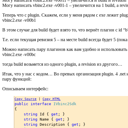
Могу написать vbinc2.exe -v0011 – увеличится и build и revision
Могу написать vbinc2.exe -v001-1 – увеличится на 1 build, а rev
Теперь что с plugin. Скажем, если у меня рядом с exe лежит plugi
vbinc2.exe -v00b1
В этом случае для build будет взято то, что вернёт плагин с id “b
Т.е. если текущая ревизия 5 – на месте build всегда будет 5 (пок
Можно написать пару плагинов как вам удобно и использовать 
vbinc2.exe -v00bc
тогда build возьмется из одного plugin, а revision из другого…
Итак, что у нас с кодом… Во превых организация plugin. 4 .net
пару функций:
Описываем интерфейс:
Copy Source
|
Copy HTML
public interface
IVbinc2Sdk
{
string
Id {
get
; }
string
Name {
get
; }
string
Description {
get
; }