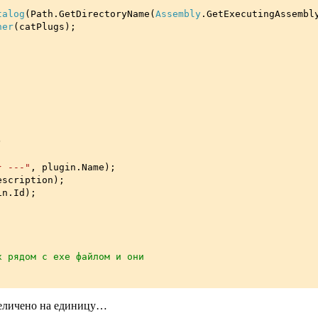
;
talog
(Path.GetDirectoryName(
Assembly
.GetExecutingAssembl
ner
(catPlugs);
)
} ---"
, plugin.Name);
escription);
in.Id);
х рядом с exe файлом и они
увеличено на единицу…