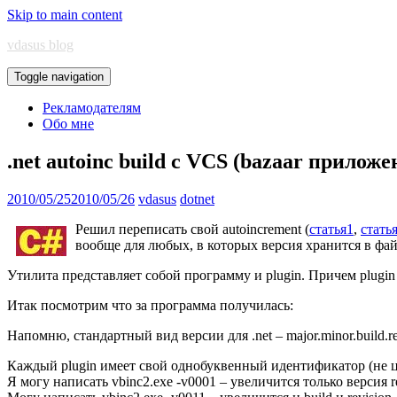
Skip to main content
vdasus blog
Toggle navigation
Рекламодателям
Обо мне
.net autoinc build с VCS (bazaar приложе
2010/05/25
2010/05/26
vdasus
dotnet
Решил переписать свой autoincrement (
статья1
,
стать
вообще для любых, в которых версия хранится в фай
Утилита представляет собой программу и plugin. Причем plugi
Итак посмотрим что за программа получилась:
Напомню, стандартный вид версии для .net – major.minor.build.re
Каждый plugin имеет свой однобуквенный идентификатор (не ц
Я могу написать vbinc2.exe -v0001 – увеличится только версия re