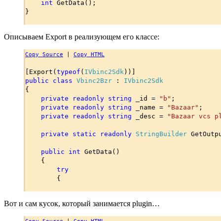
int
GetData();
}
Описываем Export в реализующем его классе:
Copy Source
|
Copy HTML
[Export(
typeof
(
IVbinc2Sdk
))]
public class
Vbinc2Bzr
:
IVbinc2Sdk
{
private readonly string
_id =
"b"
;
private readonly string
_name =
"Bazaar"
;
private readonly string
_desc =
"Bazaar vcs p
private static readonly
StringBuilder
GetOutp
public int
GetData()
{
try
{
Вот и сам кусок, который занимается plugin…