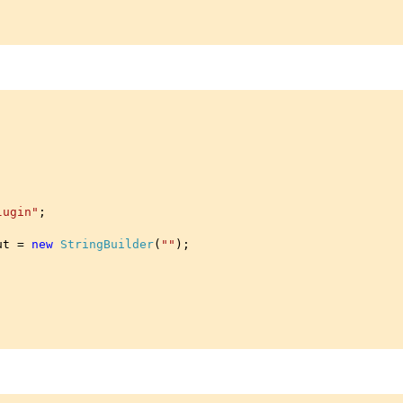
lugin"
;
ut =
new
StringBuilder
(
""
);