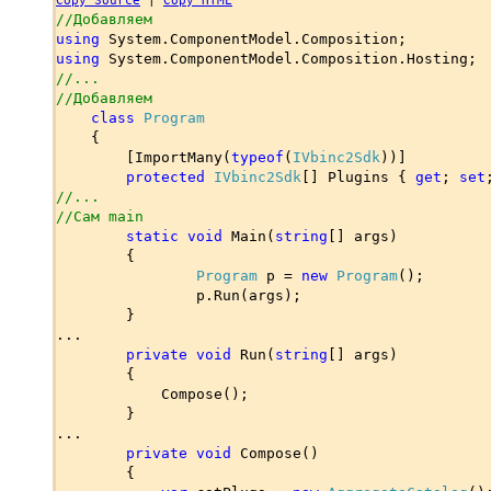
Copy Source
|
Copy HTML
//Добавляем
using
System.ComponentModel.Composition;
using
System.ComponentModel.Composition.Hosting;
//...
//Добавляем
class
Program
{
[ImportMany(
typeof
(
IVbinc2Sdk
))]
protected
IVbinc2Sdk
[] Plugins {
get
;
set
//...
//Сам main
static void
Main(
string
[] args)
{
Program
p =
new
Program
();
p.Run(args);
}
...
private void
Run(
string
[] args)
{
Compose();
}
...
private void
Compose()
{