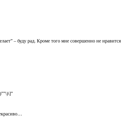
елает” – буду рад. Кроме того мне совершенно не нравится
””\)\]”
 Некрасиво…