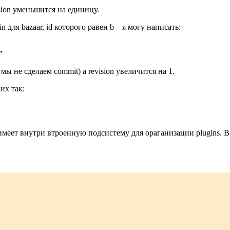
ision уменьшится на единицу.
n для bazaar, id которого равен b – я могу написать:
”
а мы не сделаем commit) а revision увеличится на 1.
их так:
 имеет внутри втроенную подсистему для ораганизации plugins. В