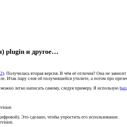
н) plugin и другое…
я2
). Получилась вторая версия. В чём её отличия? Она не зависит 
ле. Итак пару слов об получившейся утилите, а потом про прелес
n можно легко написать самому, следуя примеру. Я использую
baz
vision
ифровой). Это сделано, чтобы упростить его использование.
vision.