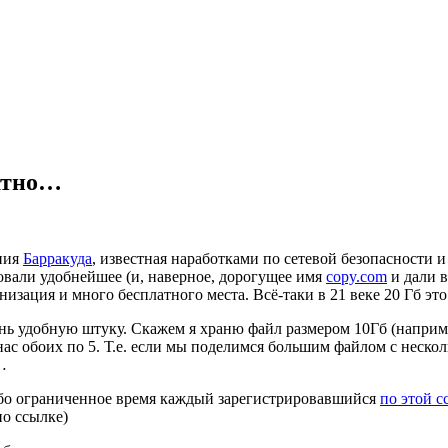
латно…
ния
Барракуда
, известная наработками по сетевой безопасности 
овали удобнейшее (и, наверное, дорогущее имя
copy.com
и дали в
изация и много бесплатного места. Всё-таки в 21 веке 20 Гб это
ь удобную штуку. Скажем я храню файл размером 10Гб (например
у нас обоих по 5. Т.е. если мы поделимся большим файлом с нес
…
ибо ограниченное время каждый зарегистрировавшийся
по этой с
по ссылке)