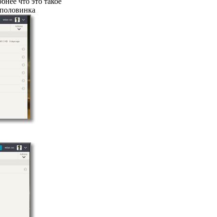
бнее что это такое
 половинка