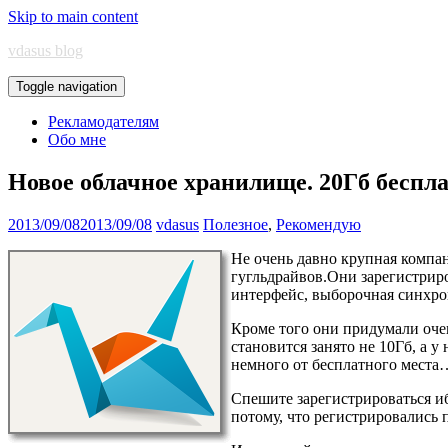
Skip to main content
vdasus blog
Toggle navigation
Рекламодателям
Обо мне
Новое облачное хранилище. 20Гб бесп
2013/09/08
2013/09/08
vdasus
Полезное
,
Рекомендую
Не очень давно крупная компа
гугльдрайвов.Они зарегистрир
интерфейс, выборочная синхрон
Кроме того они придумали очен
становится занято не 10Гб, а 
немного от бесплатного места
Спешите зарегистрироваться 
потому, что регистрировались 