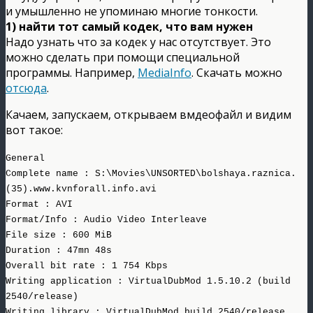
и умышленно не упоминаю многие тонкости.
1) найти тот самый кодек, что вам нужен
Надо узнать что за кодек у нас отсутствует. Это
можно сделать при помощи специальной
программы. Например,
MediaInfo
. Скачать можно
отсюда
.
Качаем, запускаем, открываем вмдеофайл и видим
вот такое:
General
Complete name : S:\Movies\UNSORTED\bolshaya.raznica.
(35).www.kvnforall.info.avi
Format : AVI
Format/Info : Audio Video Interleave
File size : 600 MiB
Duration : 47mn 48s
Overall bit rate : 1 754 Kbps
Writing application : VirtualDubMod 1.5.10.2 (build
2540/release)
Writing library : VirtualDubMod build 2540/release