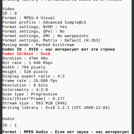
Video
ID : 0
Format : MPEG-4 Visual
Format profile : Advanced Simple@L5
Format settings, BVOP : Yes
Format settings, QPel : No
Format settings, GMC : No warppoints
Format settings, Matrix : Default (H.263)
Muxing mode : Packed bitstream
Codec ID : XVID – нас интересуют вот эти строки
Codec ID/Hint : XviD
Duration : 47mn 48s
Bit rate : 1 648 Kbps
Width : 704 pixels
Height : 528 pixels
Display aspect ratio : 4:3
Frame rate : 25.000 fps
Resolution : 8 bits
Colorimetry : 4:2:0
Scan type : Progressive
Bits/(Pixel*Frame) : 0.177
Stream size : 563 MiB (94%)
Writing library : XviD 1.2.1 (UTC 2008-12-04)
Audio
ID : 1
Format : MPEG Audio – Если нет звука – нас интересуют