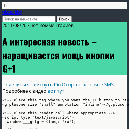
vdasus blog
2011/08/26 •
нет комментариев
А интересная новость –
наращивается мощь кнопки
G+1
Поделиться
Твитнуть
Pin
Отпр. по эл. почте
SMS
Подробнее с видео
вот тут
<!-- Place this tag where you want the +1 button to ren
<g:plusone size="small" annotation="inline"></g:plusone
<!-- Place this render call where appropriate -->

<script type="text/javascript">

  window.___gcfg = {lang: 'ru'};
