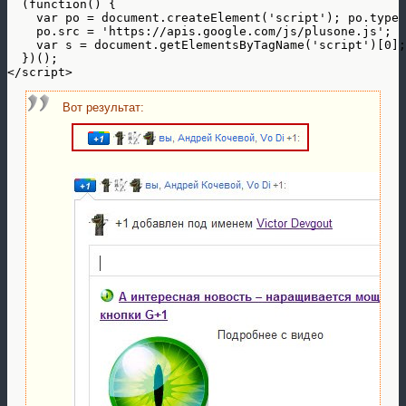
  (function() {

    var po = document.createElement('script'); po.type 
    po.src = 'https://apis.google.com/js/plusone.js';

    var s = document.getElementsByTagName('script')[0];
  })();

</script>
Вот результат: