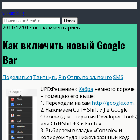
vdasus blog
2011/12/01 •
нет комментариев
Как включить новый Google
Bar
Поделиться
Твитнуть
Pin
Отпр. по эл. почте
SMS
UPD:Решение с
Хабра
немного короче
– помещаю его выше:
1. Переходим на сам
http://google.com
.
2. Нажимаем Ctrl + Shift и J в Google
Chrome (для открытия Developer Tools)
или Ctrl+Shift+K в Firefox
3. Выбираем вкладку «Console» и
копируем туда нижеуказанный код: