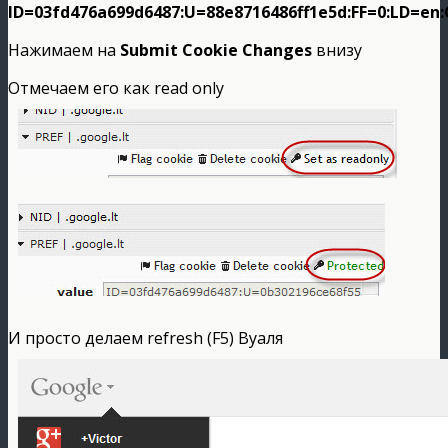
ID=03fd476a699d6487:U=88e8716486ff1e5d:FF=0:LD=e
Нажимаем на
Submit Cookie Changes
внизу
Отмечаем его как read only
И просто делаем refresh (F5) Вуаля