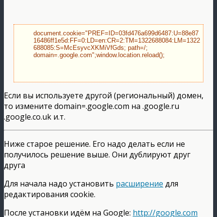
document.cookie="PREF=ID=03fd476a699d6487:U=88e87
16486ff1e5d:FF=0:LD=en:CR=2:TM=1322688084:LM=1322
688085:S=McEsyvcXKMiVfGds; path=/; 
domain=.google.com";window.location.reload();
Если вы используете другой (региональный) домен,
то измените domain=.google.com на .google.ru
.google.co.uk и.т.
Ниже старое решение. Его надо делать если не
получилось решение выше. Они дублируют друг
друга
Для начала надо установить
расширение
для
редактирования cookie.
После установки идём на Google:
http://google.com