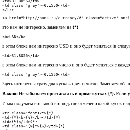
<td>31.8056</td>

<td class="gray">-0.1550</td>

</tr>
<a href="http://bank.ru/currency/#" class="active" onc
это нам не интересно, заменяем на
{*}
<b>USD</b>
в этом блоке нам интересно USD и оно будет меняться (в след
<td>31.8056</td>
в этом блоке нам интересно число и оно будет меняться с каждо
<td class="gray">-0.1550</td>
Здесь интересны сразу два куска – цвет и число. Заменяем оба 
Важно: Не забываем проставлять в промежутках {*}. Если у 
И мы получаем вот такой вот код, где отмечено какой кусок над
<tr class="font12">{*}

<td>{*}<b>{%}</b></td>{*}

<td>{%}</td>{*}

<td class="{%}">{%}</td>{*}
