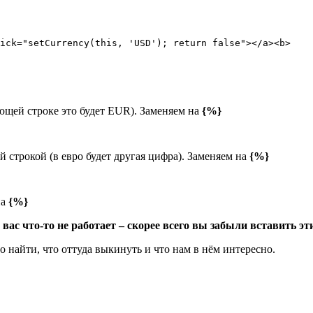
lick="setCurrency(this, 'USD'); return false"></a><b>
ующей строке это будет EUR). Заменяем на
{%}
й строкой (в евро будет другая цифра). Заменяем на
{%}
на
{%}
вас что-то не работает – скорее всего вы забыли вставить эт
о найти, что оттуда выкинуть и что нам в нём интересно.