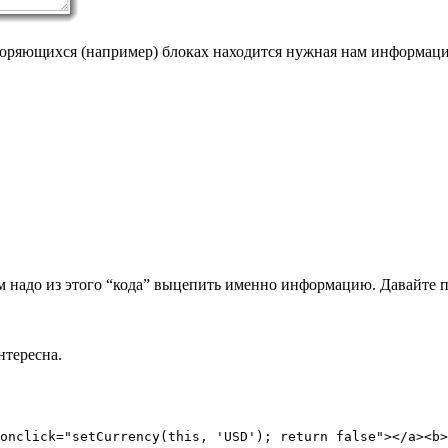
торяющихся (например) блоках находится нужная нам информаци
Нам надо из этого “кода” выцепить именно информацию. Давайте 
нтересна.
onclick="setCurrency(this, 'USD'); return false"></a><b>