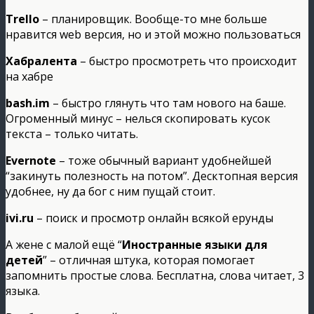
Trello
– планировщик. Вообще-то мне больше
нравится web версия, но и этой можно пользоваться
Хабралента
– быстро просмотреть что происходит
на хабре
bash.im
– быстро глянуть что там нового на баше.
Огроменный минус – нелься скопировать кусок
текста – только читать.
Evernote
– тоже обычный вариант удобнейшей
“закинуть полезность на потом”. Десктопная версия
удобнее, ну да бог с ним пущай стоит.
ivi.ru
– поиск и просмотр онлайн всякой ерунды
А жене с малой ещё “
Иностранные языки для
детей
” – отличная штука, которая помогает
запомнить простые слова. Бесплатна, слова читает, 3
языка.