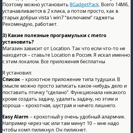
Поэтому можно установить
8GadgetPack
. Всего 14Мб,
устанавливается в 2 клика, а потом просто, как в
старых добрых vista \ win7 “включаем” гаджеты.
Рекомендую, работает.
3) Какие полезные програмульки с metro
установить?
Магазин зависит от Location. Так что если что-то не
находится – ставьте Location в Россия. Я искал именно
с этим локалом. Все приложения бесплатны
Я установил:
Список
– крохотное приложение типа тудушки. В
смысле можно просто записать какое-нибудь дело и
поставить птичку “сделано”. Функционала никакого
кроме создать задачу, удалить задачу, но этим и
хороша – крохотная, шустрая и ничего лишнего.
Easy Alarm
– крохотный у очень удобный алармчик.
Например через час или там минут 10 – мне надо
чтобы комп пиликнул. Он пиликнет.