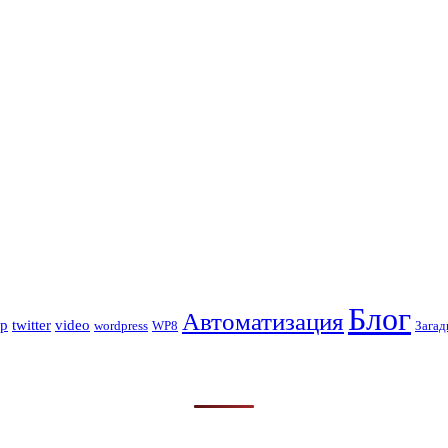
Блог
Автоматизация
op
twitter
video
wordpress
WP8
Загад