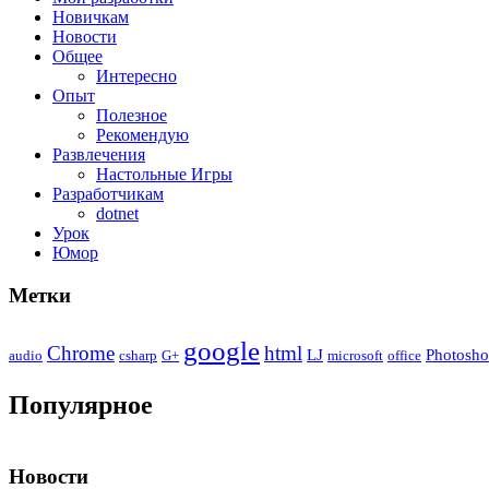
Новичкам
Новости
Общее
Интересно
Опыт
Полезное
Рекомендую
Развлечения
Настольные Игры
Разработчикам
dotnet
Урок
Юмор
Метки
google
Chrome
html
LJ
Photosh
audio
csharp
G+
microsoft
office
Популярное
Новости