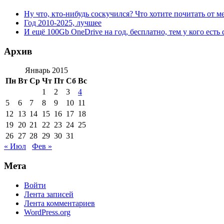
Ну что, кто-нибудь соскучился? Что хотите почитать от м
Год 2010-2025, лучшее
И ещё 100Gb OneDrive на год, бесплатно, тем у кого есть 
Архив
Январь 2015
Пн
Вт
Ср
Чт
Пт
Сб
Вс
1
2
3
4
5
6
7
8
9
10
11
12
13
14
15
16
17
18
19
20
21
22
23
24
25
26
27
28
29
30
31
« Июл
Фев »
Мета
Войти
Лента записей
Лента комментариев
WordPress.org