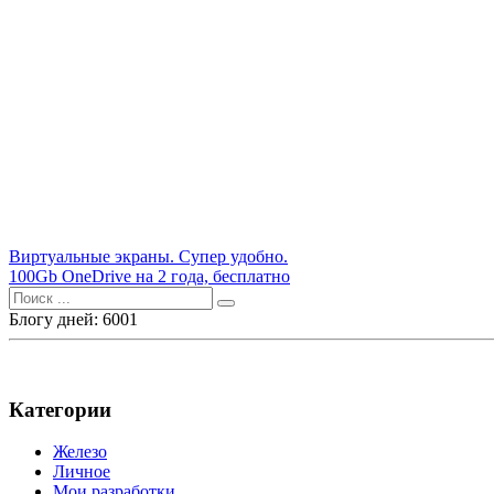
Навигация
Виртуальные экраны. Супер удобно.
100Gb OneDrive на 2 года, бесплатно
по
Поиск
записям
для:
Блогу дней: 6001
Категории
Железо
Личное
Мои разработки