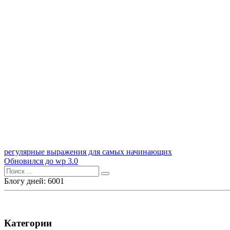
Навигация
регулярные выражения для самых начинающих
Обновился до wp 3.0
по
Поиск
записям
для:
Блогу дней: 6001
Категории