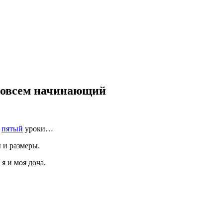
 совсем начинающий
и
пятый
уроки…
 и размеры.
я и моя доча.