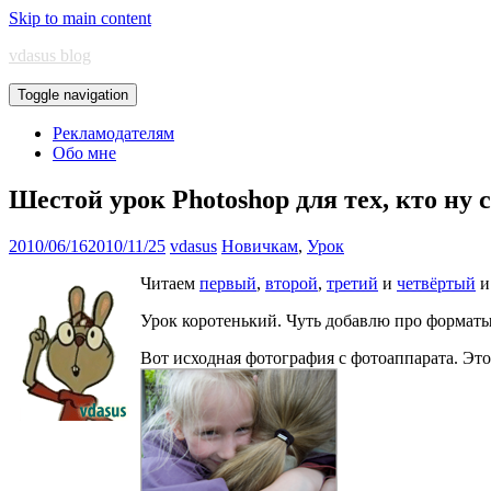
Skip to main content
vdasus blog
Toggle navigation
Рекламодателям
Обо мне
Шестой урок Photoshop для тех, кто ну
2010/06/16
2010/11/25
vdasus
Новичкам
,
Урок
Читаем
первый
,
второй
,
третий
и
четвёртый
Урок коротенький. Чуть добавлю про форматы
Вот исходная фотография с фотоаппарата. Это 