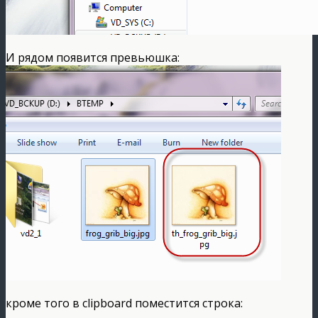
И рядом появится превьюшка:
кроме того в clipboard поместится строка: