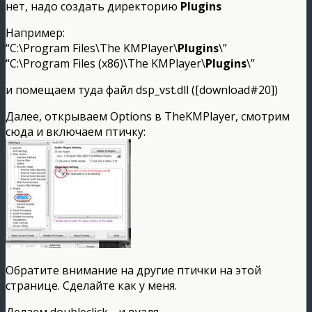
нет, надо создать директорию
Plugins
Например:
“C:\Program Files\The KMPlayer\
Plugins
\”
“C:\Program Files (x86)\The KMPlayer\
Plugins
\”
и помещаем туда файл dsp_vst.dll ([download#20])
Далее, открываем Options в TheKMPlayer, смотрим
сюда и включаем птичку:
Обратите внимание на другие птички на этой
странице. Сделайте как у меня.
Делаем doubleclick… и вуаля…