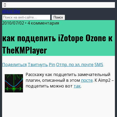
vdasus blog
2010/07/02 •
4 комментария
как подцепить iZotope Ozone к
TheKMPlayer
Поделиться
Твитнуть
Pin
Отпр. по эл. почте
SMS
Расскажу как подцепить замечательный
плагин, описанный в этом
посте
. К Aimp2 –
подцепить можно вот
так
.