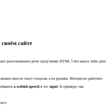
 своём сайте
вает распознавание речи средствами HTML 5 без каких либо доп
можно ввести текст голосом, а не руками. Интересно работает.
добавить
x-webkit-speech
в тег i
nput
. К примеру так:
екст.