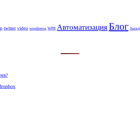
Блог
Автоматизация
op
twitter
video
wordpress
WP8
Загад
еня?
dropbox