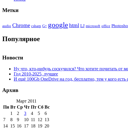
Метки
google
Chrome
html
LJ
Photosh
audio
csharp
G+
microsoft
office
Популярное
Новости
Ну что, кто-нибудь соскучился? Что хотите почитать от м
Год 2010-2025, лучшее
И ещё 100Gb OneDrive на год, бесплатно, тем у кого есть 
Архив
Март 2011
Пн
Вт
Ср
Чт
Пт
Сб
Вс
1
2
3
4
5
6
7
8
9
10
11
12
13
14
15
16
17
18
19
20