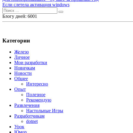
Навигация
Если слетела активация windows
по
Поиск
записям
для:
Блогу дней: 6001
Категории
Железо
Личное
Мои разработки
Новичкам
Новости
Общее
Интересно
Опыт
Полезное
Рекомендую
Развлечения
Настольные Игры
Разработчикам
dotnet
Урок
Юмор