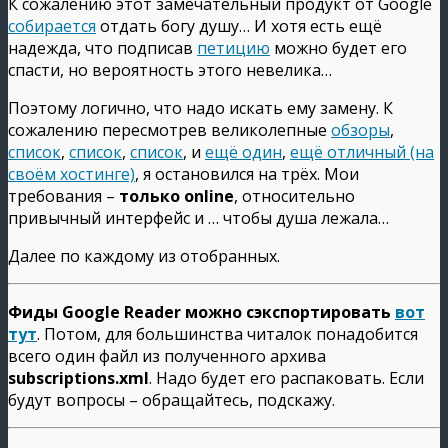
К сожалению этот замечательный продукт от Google
собирается
отдать богу душу… И хотя есть ещё
надежда, что подписав
петицию
можно будет его
спасти, но вероятность этого невелика…
Поэтому логично, что надо искать ему замену. К
сожалению пересмотрев великолепные
обзоры
,
список
,
список
,
список
, и
ещё один
,
ещё отличный (на
своём хостинге)
, я остановился на трёх. Мои
требования –
только online
, относительно
привычный интерфейс и … чтобы душа лежала…
Далее по каждому из отобранных.
Фиды Google Reader можно сэкспортировать
вот
тут
. Потом, для большинства читалок понадобится
всего один файл из полученного архива
subscriptions.xml
. Надо будет его распаковать. Если
будут вопросы – обращайтесь, подскажу.