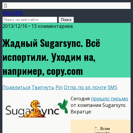
vdasus blog
2013/12/16 •
13 комментариев
Жадный Sugarsync. Всё
испортили. Уходим на,
например, copy.com
Поделиться
Твитнуть
Pin
Отпр. по эл. почте
SMS
Сегодня
пришло письмо
от компании Sugarsync.
Вкратце:
“…Всем