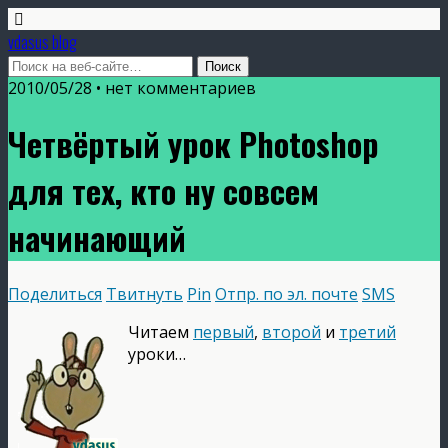
vdasus blog
2010/05/28 •
нет комментариев
Четвёртый урок Photoshop
для тех, кто ну совсем
начинающий
Поделиться
Твитнуть
Pin
Отпр. по эл. почте
SMS
Читаем
первый
,
второй
и
третий
уроки…