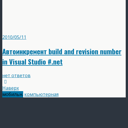
2010/05/11
Автоинкремент build and revision number
in Visual Studio #.net
нет ответов
Наверх
мобильн.
компьютерная