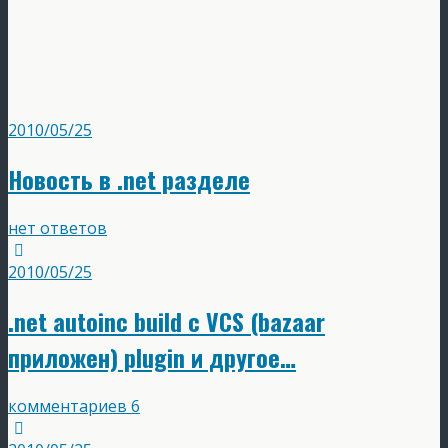
2010/05/25
Новость в .net разделе
нет ответов
2010/05/25
.net autoinc build с VCS (bazaar
приложен) plugin и другое…
комментариев 6