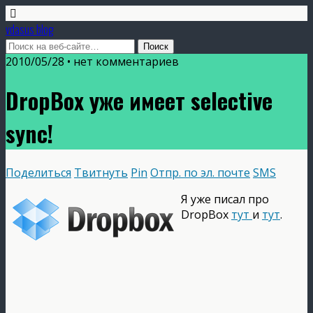
vdasus blog
2010/05/28 •
нет комментариев
DropBox уже имеет selective
sync!
Поделиться
Твитнуть
Pin
Отпр. по эл. почте
SMS
Я уже писал про
DropBox
тут
и
тут
.