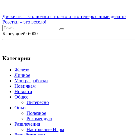
Навигация
Дискетты – кто помнит что это и что теперь с ними делать?
Розетки – это весело!
по
Поиск
записям
для:
Блогу дней: 6000
Категории
Железо
Личное
Мои разработки
Новичкам
Новости
Общее
Интересно
Опыт
Полезное
Рекомендую
Развлечения
Настольные Игры
Разработчикам