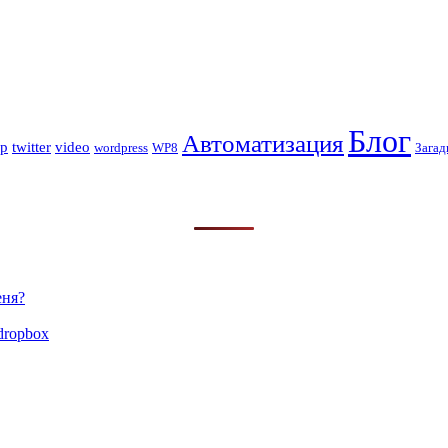
Блог
Автоматизация
op
twitter
video
wordpress
WP8
Загад
еня?
dropbox