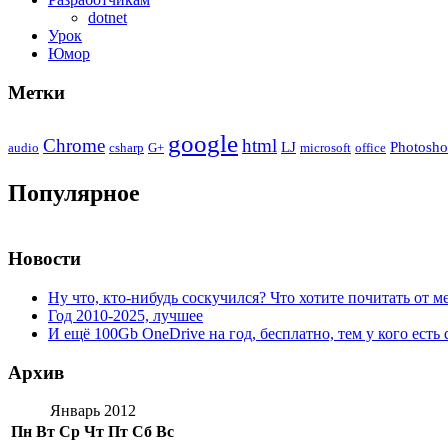
dotnet
Урок
Юмор
Метки
google
Chrome
html
LJ
Photosh
audio
csharp
G+
microsoft
office
Популярное
Новости
Ну что, кто-нибудь соскучился? Что хотите почитать от м
Год 2010-2025, лучшее
И ещё 100Gb OneDrive на год, бесплатно, тем у кого есть 
Архив
Январь 2012
Пн
Вт
Ср
Чт
Пт
Сб
Вс